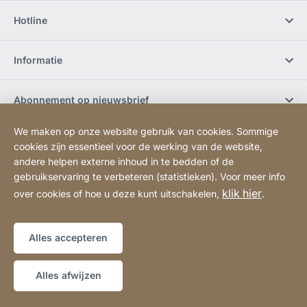
Hotline
Informatie
Abonnement op nieuwsbrief
We maken op onze website gebruik van cookies. Sommige
Werken bij JURA
cookies zijn essentieel voor de werking van de website,
andere helpen externe inhoud in te bedden of de
gebruikservaring te verbeteren (statistieken). Voor meer info
Sociale media
klik hier
over cookies of hoe u deze kunt uitschakelen,
.
Sitemap
Website
[Website
Alles accepteren
information]
Copyright © 2026
Alles afwijzen