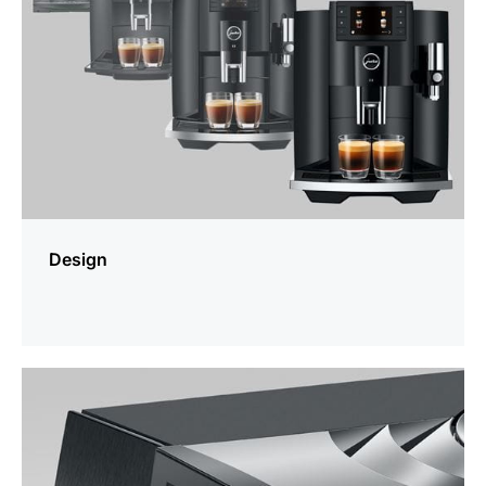
Design
meer
weten