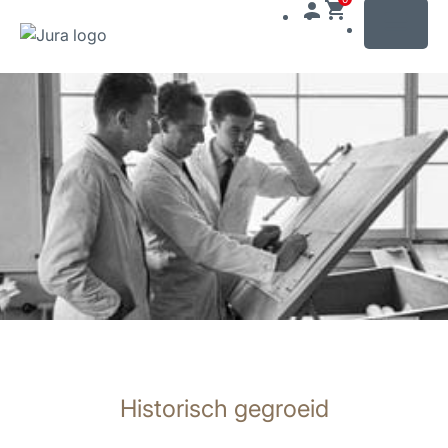
MENU
Doorgaan
naar
inhoud
Doorgaan
naar
zoeken
Historisch gegroeid