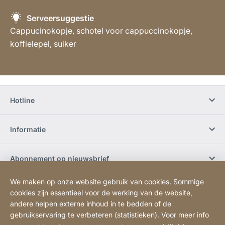
Serveersuggestie
Cappucinokopje, schotel voor cappuccinokopje,
koffielepel, suiker
Hotline
Informatie
Abonnement op nieuwsbrief
We maken op onze website gebruik van cookies. Sommige
Werken bij JURA
cookies zijn essentieel voor de werking van de website,
andere helpen externe inhoud in te bedden of de
gebruikservaring te verbeteren (statistieken). Voor meer info
Sociale media