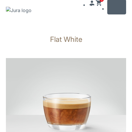
MENU
Doorgaan
naar
Flat White
inhoud
Doorgaan
naar
zoeken