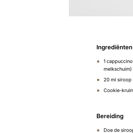
Ingrediënten
1 cappuccino 
melkschuim)
20 ml siroo
Cookie-krui
Bereiding
Doe de siroo