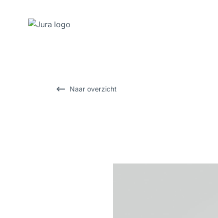
Doorgaan
naar
inhoud
Doorgaan
Naar overzicht
naar
zoeken