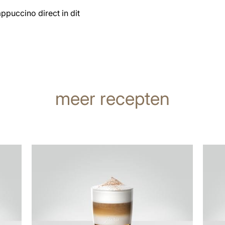
ppuccino direct in dit
meer recepten
het
het
recept
recep