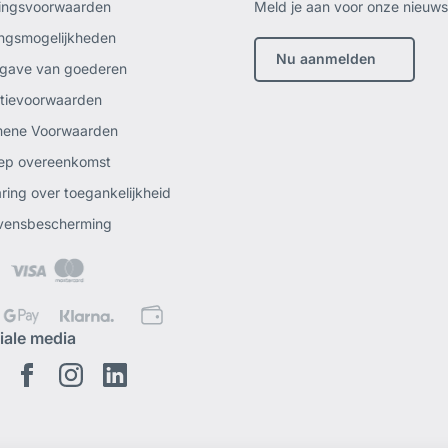
ingsvoorwaarden
Meld je aan voor onze nieuwsb
ingsmogelijkheden
Nu aanmelden
gave van goederen
tievoorwaarden
mene Voorwaarden
ep overeenkomst
aring over toegankelijkheid
vensbescherming
iale media
Youtube
Facebook
Instagram
Linkedin